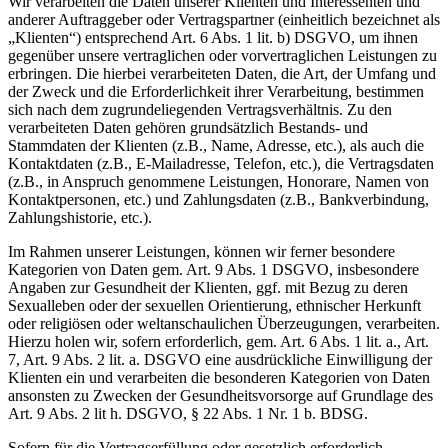
Wir verarbeiten die Daten unserer Klienten und Interessenten und
anderer Auftraggeber oder Vertragspartner (einheitlich bezeichnet als
„Klienten“) entsprechend Art. 6 Abs. 1 lit. b) DSGVO, um ihnen
gegenüber unsere vertraglichen oder vorvertraglichen Leistungen zu
erbringen. Die hierbei verarbeiteten Daten, die Art, der Umfang und
der Zweck und die Erforderlichkeit ihrer Verarbeitung, bestimmen
sich nach dem zugrundeliegenden Vertragsverhältnis. Zu den
verarbeiteten Daten gehören grundsätzlich Bestands- und
Stammdaten der Klienten (z.B., Name, Adresse, etc.), als auch die
Kontaktdaten (z.B., E-Mailadresse, Telefon, etc.), die Vertragsdaten
(z.B., in Anspruch genommene Leistungen, Honorare, Namen von
Kontaktpersonen, etc.) und Zahlungsdaten (z.B., Bankverbindung,
Zahlungshistorie, etc.).
Im Rahmen unserer Leistungen, können wir ferner besondere
Kategorien von Daten gem. Art. 9 Abs. 1 DSGVO, insbesondere
Angaben zur Gesundheit der Klienten, ggf. mit Bezug zu deren
Sexualleben oder der sexuellen Orientierung, ethnischer Herkunft
oder religiösen oder weltanschaulichen Überzeugungen, verarbeiten.
Hierzu holen wir, sofern erforderlich, gem. Art. 6 Abs. 1 lit. a., Art.
7, Art. 9 Abs. 2 lit. a. DSGVO eine ausdrückliche Einwilligung der
Klienten ein und verarbeiten die besonderen Kategorien von Daten
ansonsten zu Zwecken der Gesundheitsvorsorge auf Grundlage des
Art. 9 Abs. 2 lit h. DSGVO, § 22 Abs. 1 Nr. 1 b. BDSG.
Sofern für die Vertragserfüllung oder gesetzlich erforderlich,