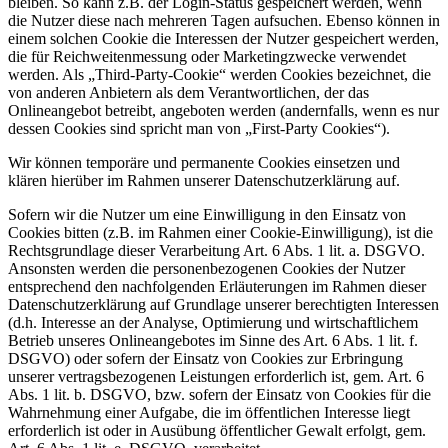
bleiben. So kann z.B. der Login-Status gespeichert werden, wenn
die Nutzer diese nach mehreren Tagen aufsuchen. Ebenso können in
einem solchen Cookie die Interessen der Nutzer gespeichert werden,
die für Reichweitenmessung oder Marketingzwecke verwendet
werden. Als „Third-Party-Cookie“ werden Cookies bezeichnet, die
von anderen Anbietern als dem Verantwortlichen, der das
Onlineangebot betreibt, angeboten werden (andernfalls, wenn es nur
dessen Cookies sind spricht man von „First-Party Cookies“).
Wir können temporäre und permanente Cookies einsetzen und
klären hierüber im Rahmen unserer Datenschutzerklärung auf.
Sofern wir die Nutzer um eine Einwilligung in den Einsatz von
Cookies bitten (z.B. im Rahmen einer Cookie-Einwilligung), ist die
Rechtsgrundlage dieser Verarbeitung Art. 6 Abs. 1 lit. a. DSGVO.
Ansonsten werden die personenbezogenen Cookies der Nutzer
entsprechend den nachfolgenden Erläuterungen im Rahmen dieser
Datenschutzerklärung auf Grundlage unserer berechtigten Interessen
(d.h. Interesse an der Analyse, Optimierung und wirtschaftlichem
Betrieb unseres Onlineangebotes im Sinne des Art. 6 Abs. 1 lit. f.
DSGVO) oder sofern der Einsatz von Cookies zur Erbringung
unserer vertragsbezogenen Leistungen erforderlich ist, gem. Art. 6
Abs. 1 lit. b. DSGVO, bzw. sofern der Einsatz von Cookies für die
Wahrnehmung einer Aufgabe, die im öffentlichen Interesse liegt
erforderlich ist oder in Ausübung öffentlicher Gewalt erfolgt, gem.