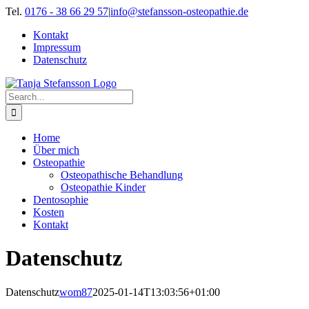
Skip
Tel.
0176 - 38 66 29 57
|
info@stefansson-osteopathie.de
to
Kontakt
content
Impressum
Datenschutz
Search
for:
Home
Über mich
Osteopathie
Osteopathische Behandlung
Osteopathie Kinder
Dentosophie
Kosten
Kontakt
Datenschutz
Datenschutz
wom87
2025-01-14T13:03:56+01:00